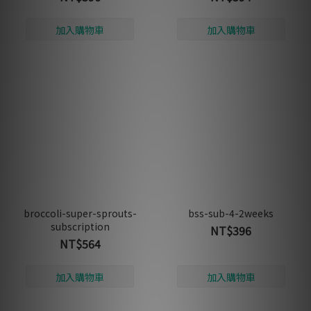
broccoli-super-sprouts-
bss-sub-4-2weeks
subscription
NT$396
NT$564