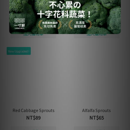
《超級綠拿鐵‧抗發炎修
Broccoli Super Sprouts
復飲》
NT$99
NT$450
New Upgraded !
Red Cabbage Sprouts
Alfalfa Sprouts
NT$89
NT$65