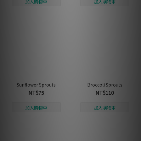
Sunflower Sprouts
Broccoli Sprouts
NT$75
NT$110