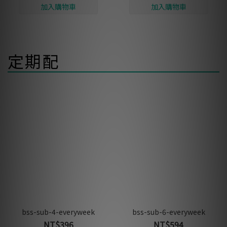
定期配
bss-sub-4-everyweek
bss-sub-6-everyweek
NT$396
NT$594