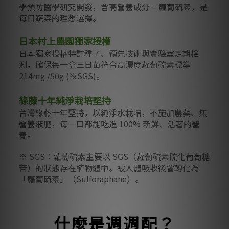
學預防醫學研究開發，含高營養成分 – 蘿蔔硫素，是
每日蔬菜的理想選擇。
日本村上農園獨家授權
日本獨家授權特許種子、領先技術與實驗室定期檢
測，確保每一盒三日苗符合高濃度蘿蔔硫素標準
214mg /50g (※SGS)。
綠藤十年純淨栽培堅持
台灣綠藤十年堅持，以純淨水栽培，不施加農藥、無
營養液肥，每一口都能吃進 100% 新鮮、活著的營
養。
※ SGS：蘿蔔硫素主要以 SGS（蘿蔔硫素硫化葡萄糖
苷）的狀態存在植物體中。被人體吸收後會轉化為
「蘿蔔硫素」（Sulforaphane）。
什麼是週週配？