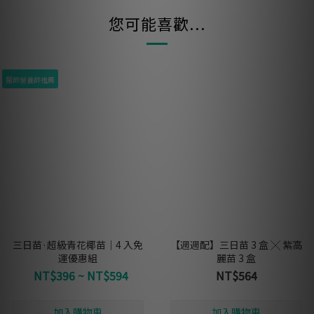
您可能喜歡...
醫師營養師推薦
三日苗·超級青花椰苗｜4 入免
【週週配】三日苗 3 盒 ╳ 紫高
運優惠組
麗苗 3 盒
NT$396 ~ NT$594
NT$564