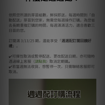
依照您所選的芽苗組數，鮮採即送，每週時間到「自
動配送」芽苗到您家，無需您每週操作訂購。為您省
去長期重複訂購的時間，每週滿滿活力，適合喜歡三
日苗的您。
訂閱滿 3/13/25 期，還能享受「
週週配訂閱回饋好
禮
」。
✔️可彈性取消或暫停配送、更改配送日期
，亦
可隨時
透過線上客服（
請點我
取消定期購
。
）
✔️若當週無法收貨、想暫停一次，只需聯絡客服即可
取消。