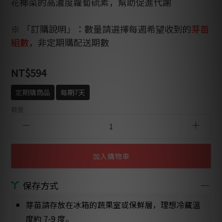
花椰菜的高濃度蘿蔔硫素，幫助促進代謝
※ 「訂購說明」：數量請選擇每週希望收到的
芽苗
組數
，非定期購配送期數
NT$594
定期購商品
每期7天
數量
加入購物車
保存方式
芽苗請存放在冰箱的蔬果室或保鮮層，理想冷藏溫
度約 7-9 度。