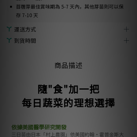
苜蓿芽最佳賞味期為 5-7 天內，其他芽苗則可以保
存 7-10 天
運送方式
到貨時間
台灣本島運費 NT$160；消費滿 NT$800，即享低
溫宅配免運優惠（若購買免運優惠組則免運費)
我們將於您下單後的 3～7 天內彈性安排出貨，並會
外島地區運費 NT$260；消費滿 NT$1300，即享低
在出貨前透過簡訊或電子郵件通知您。
商品描述
溫宅配免運優惠
您的商品將於週三、週四或週六其中一天送達。
隨"
食"加一把
每日蔬菜的理想選擇
依據美國醫學研究開發
三日苗由日本「村上農園」依美國約翰・霍普金斯大