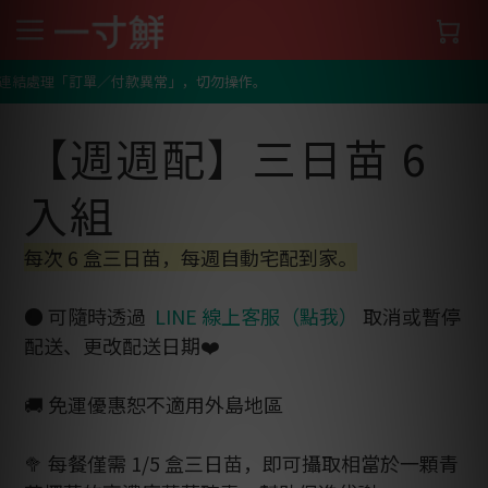
一寸鮮
【週週配】三日苗 6 入組
連結處理「訂單／付款異常」，切勿操作。
【週週配】三日苗 6
入組
每次 6 盒三日苗，每週自動宅配到家。
● 可隨時透過 
 LINE 線上客服（點我）
 取消或暫停
配送、更改配送日期❤️
🚚 免運優惠恕不適用外島地區
🥦 每餐僅需 1/5 盒三日苗，即可攝取相當於一顆青