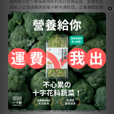
我們將以您下單後最快的到貨日安排出貨，並會在出
貨前 2 日透過簡訊或電子郵件通知您。之後會固定每
週配送一次
若想調整配送日期，請隨時聯繫我們 🙏
2. 我可以如何付款呢？
目前我們僅接受信用卡付款，但這樣做非常方便。您
只需在首次下單時填寫一次信用卡資料，之後每週系
統將自動扣款，不需要您再次操作。為您省去每次手
動付款的麻煩，讓您的購物更加簡單輕鬆。
3. 我該如何選擇購買數量呢？
請選擇您每週想要送達的芽苗「組數」，
而不是配送
的次數喔！
例如：如果您下單購買 6 組商品，這代表
我們每週將會送達 6 組三日苗給您（共 36盒），而
「不是」連續送達 6 週。
4. 我這週突然不能取貨，可以取消嗎？
我們的定期購服務非常靈活。如果您未來有事無法收
貨，例如將要外出旅遊- 您只需提前向客服說明，我