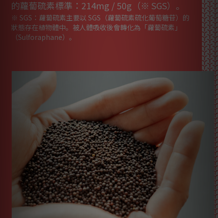
的蘿蔔硫素標準：214mg / 50g（※ SGS）。
※ SGS：蘿蔔硫素主要以 SGS（蘿蔔硫素硫化葡萄糖苷）的
狀態存在植物體中。被人體吸收後會轉化為「蘿蔔硫素」
（Sulforaphane）。