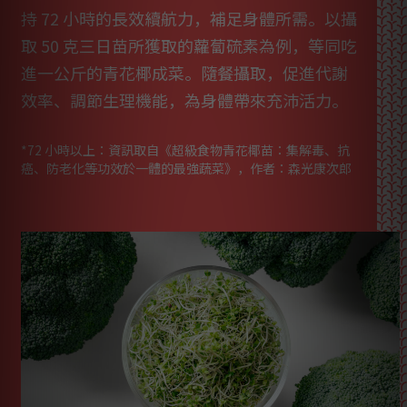
持 72 小時的長效續航力，補足身體所需。以攝
取 50 克三日苗所獲取的蘿蔔硫素為例，等同吃
進一公斤的青花椰成菜。隨餐攝取，促進代謝
效率、調節生理機能，為身體帶來充沛活力。
*72 小時以上：資訊取自《超級食物青花椰苗：集解毒、抗
癌、防老化等功效於一體的最強蔬菜》，作者：森光康次郎