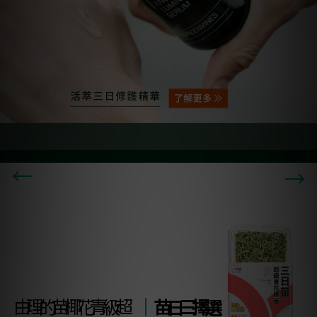
→
→
超級青花椰苗的理由
選擇三日苗