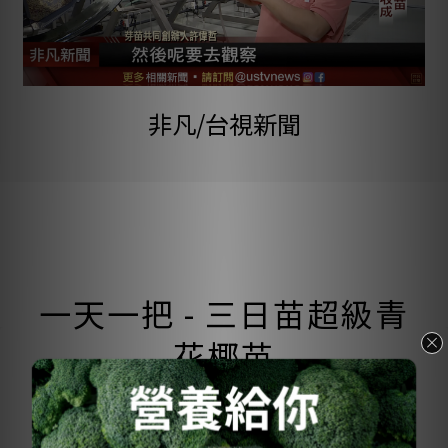
非凡/台視新聞
一天一把 - 三日苗超級青
花椰苗
餐桌上最鮮活的配角