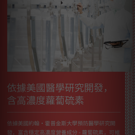
依據美國醫學研究開發，
含高濃度蘿蔔硫素
依據美國約翰・霍普金斯大學預防醫學研究開
發，富含穩定高濃度營養成分 - 蘿蔔硫素，可維