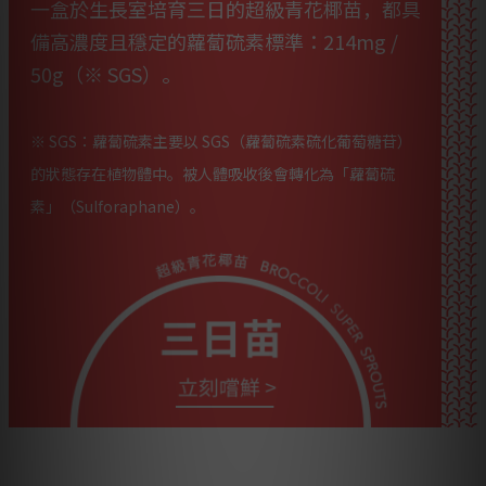
一盒於生長室培育三日的超級青花椰苗，都具
備高濃度且穩定的蘿蔔硫素標準：214mg /
50g（※ SGS）。
※ SGS：蘿蔔硫素主要以 SGS（蘿蔔硫素硫化葡萄糖苷）
的狀態存在植物體中。被人體吸收後會轉化為「蘿蔔硫
素」（Sulforaphane）。