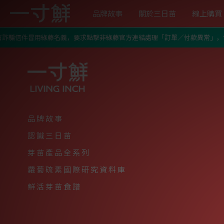
品牌故事
關於三日苗
線上購買
有詐騙信件冒用綠藤名義，要求點擊非綠藤官方連結處理「訂單／付款異常」，切
關於一寸鮮
認識超級食物三日苗
芽苗全系列
媒體報導
三日苗
一寸鮮純淨栽培主張
紫高麗苗
優惠中！首購推薦免運組
品牌故事
訂閱定期配
認識三日苗
芽苗常見問答
芽苗產品全系列
蘿蔔硫素國際研究資料庫
鮮活芽苗食譜