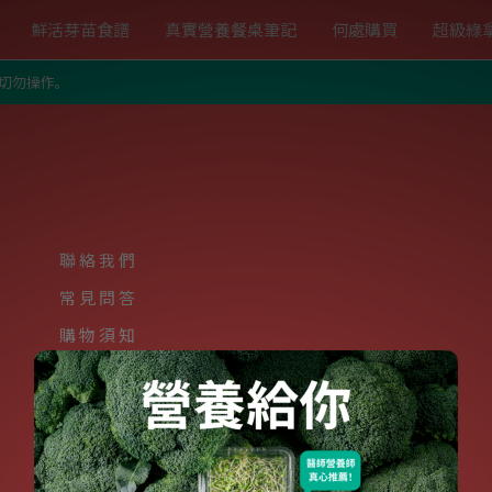
鮮活芽苗食譜
真實營養餐桌筆記
何處購買
超級綠
勿操作。
聯絡我們
常見問答
購物須知
銷售據點
媒體報導