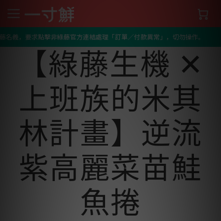
Home
/
部落格列表
/
【綠藤生機 ✕ 上班族的米其林計畫】逆流紫高麗
菜苗鮭魚捲
綠藤名義，要求點擊非綠藤官方連結處理「訂單／付款異常」，切勿操作。
【綠藤生機 ✕
上班族的米其
林計畫】逆流
紫高麗菜苗鮭
魚捲