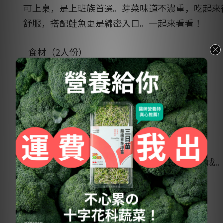
可上桌，是上班族首選。芽菜味道不濃重，吃起來
舒服，搭配鮭魚更是綿密入口。一起來看看！
食材（2人份）
煙燻鮭魚 4 片
紫高麗菜苗
150 g
作法（只要 10 分鐘！）
將紫高麗菜苗以清水清洗後備用。
將鮭魚鋪平，放上紫高麗菜苗後捲起，即完成
為何選用紫高麗苗？