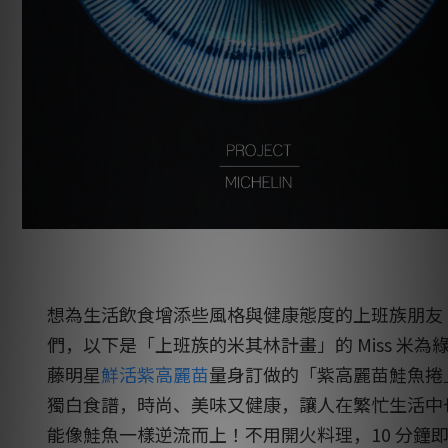
想為生活飲食增添些風格與健康態度的上班族朋友
們，以下是「上班族的米其林計畫」的 Miss 米為
藤明星
鮮活紫高麗苗
量身訂做的「紫高麗苗鮭魚捲
獨白食譜，時尚、美味又健康，讓人在繁忙生活中
能像鮭魚一樣逆流而上！不用開火料理，10 分鐘