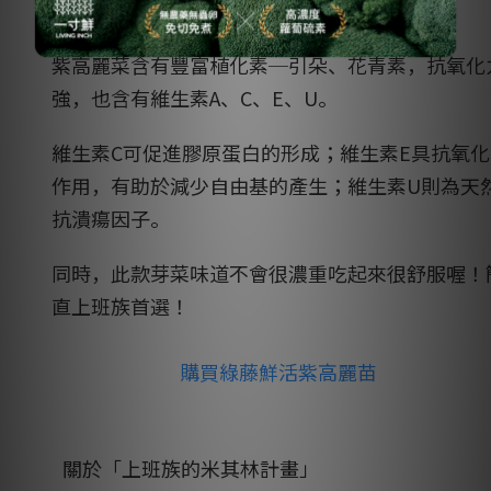
芽菜首選
綠藤生機 Greenvines
的
紫高麗菜苗
！
紫高麗菜
含有豐富植化素─引朵、花青素，抗氧化
強，也含有維生
素A、C、E、U。
維生素C可促進膠原蛋白的形成；維生
素E具抗氧化
作用，有助於減少自由基的產生；維生素U則
為天
抗潰瘍因子。
同時，此款芽菜味道不會很濃重吃起來
很舒服喔！
直上班族首選！
購買綠藤鮮活紫高麗苗
關於「上班族的米其林計畫」