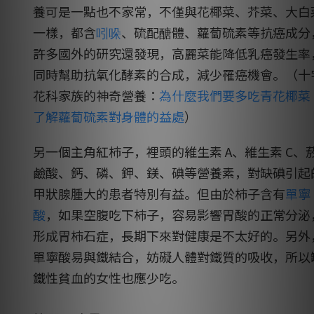
養可是一點也不家常，不僅與花椰菜、芥菜、大白
一樣，都含
吲哚
、硫配醣體、
蘿蔔硫素
等抗癌成分
許多國外的研究還發現，高麗菜能降低乳癌發生率
同時幫助抗氧化酵素的合成，減少罹癌機會。（十
花科家族的神奇營養：
為什麼我們要多吃青花椰菜
了解蘿蔔硫素對身體的益處
）
另一個主角紅柿子，裡頭的維生素 A、維生素 C、
鹼酸、鈣、磷、鉀、鎂、碘等營養素，對缺碘引起
甲狀腺腫大的患者特別有益。但由於柿子含有
單寧
酸
，如果空腹吃下柿子，容易影響胃酸的正常分泌
形成胃柿石症，長期下來對健康是不太好的。另外
單寧酸易與鐵結合，妨礙人體對鐵質的吸收，所以
鐵性貧血的女性也應少吃。