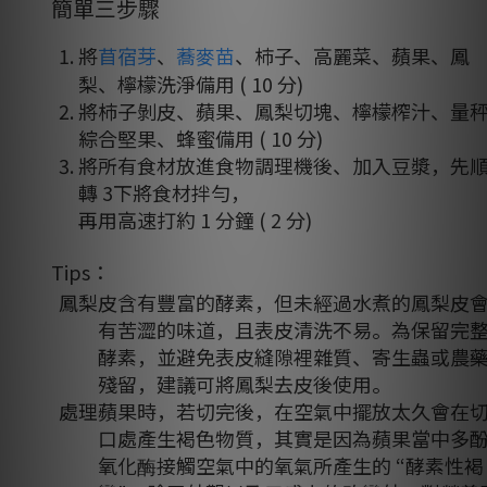
簡單三步驟
將
苜宿芽
、
蕎麥苗
、柿子、高麗菜、蘋果、鳳
梨、檸檬洗淨備用 ( 10 分)
將柿子剝皮、蘋果、鳳梨切塊、檸檬榨汁、量
綜合堅果、蜂蜜備用 ( 10 分)
將所有食材放進食物調理機後、加入豆漿，先
轉 3下將食材拌勻，
再用高速打約 1 分鐘 ( 2 分)
Tips：
鳳梨皮含有豐富的酵素，但未經過水煮的鳳梨皮
有苦澀的味道，且表皮清洗不易。為保留完
酵素，並避免表皮縫隙裡雜質、寄生蟲或農
殘留，建議可將鳳梨去皮後使用。
處理蘋果時，若切完後，在空氣中擺放太久會在
口處產生褐色物質，其實是因為蘋果當中多
氧化酶接觸空氣中的氧氣所產生的 “酵素性褐