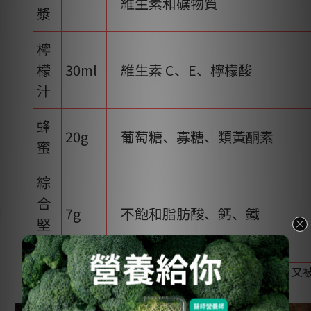
維生素和礦物質
漿
檸
檬
30ml
維生素 C、E、檸檬酸
汁
蜂
20g
葡萄糖、寡糖、類黃酮素
蜜
綜
合
7g
不飽和脂肪酸、鈣、鐵
堅
果
供應人數：2人份 (※維生素，由英文 Vitamin 直譯，又
稱為維他命，在營養學上以維生素為正式稱呼)