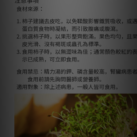
注意事項
食材來源：
柿子建議去皮吃，以免鞣酸影響鐵質吸收，或
蛋白質食物時凝結，而引致腹痛或腹瀉。
挑選柿子時，以果形整齊飽滿，果色均勻，且
皮光滑、沒有褐斑或蟲孔為標準。
食用柿子時，以無澀味為佳；通常顏色較紅的
示已成熟，可立即食用。
食用禁忌：精力湯的鉀、磷含量較高，腎臟病患
食用前請先詢問醫師或營養師。
適用對象：除上述病患，一般人皆可食用。