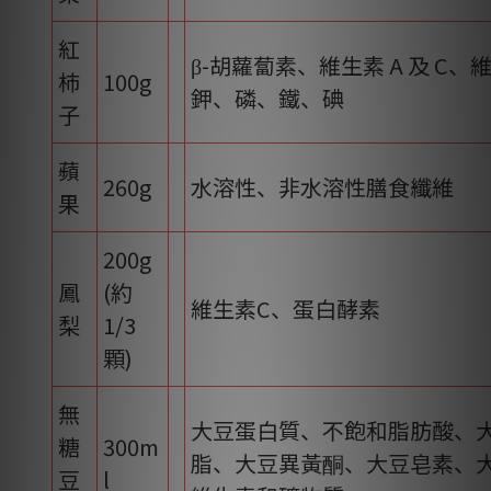
紅
β-胡蘿蔔素、維生素 A 及 C、維
柿
100g
鉀、磷、鐵、碘
子
蘋
260g
水溶性、非水溶性膳食纖維
果
200g
鳳
(約
維生素C、蛋白酵素
梨
1/3
顆)
無
大豆蛋白質、不飽和脂肪酸、
糖
300m
脂、大豆異黃酮、大豆皂素、
豆
l