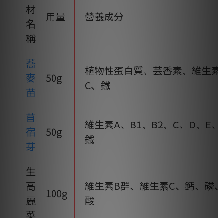
材
用量
營養成分
名
稱
蕎
植物性蛋白質、芸香素、維生素 
麥
50g
C、鐵
苗
苜
維生素A、B1、B2、C、D、
宿
50g
鐵
芽
生
高
維生素B群、維生素C、鈣、磷
100g
麗
酸
菜