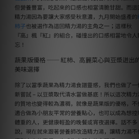
但營養豐富，吃起來的口感也相當清脆甘甜。而這
精力湯因為要讓大家感受秋意濃，九月開始盛產的
柿子
也被選作為這回精力湯的主角之一；這樣秋
『高』楓『紅』的組合，碰撞出的口感相當地令人
忘！
蔬果版優格
── 紅柿、高麗菜心與豆漿迸出
美味選擇
除了以當季蔬果為精力湯食譜靈感，我們也做了一
新嘗試 – 以豆漿取代清水當做基底！所以這次精力
的質地也變得較為濃稠，就像是蔬果版的優格，不
適合做為小朋友平常的營養點心，也可以成為想控
體重的人，更健康輕盈的晚餐或宵夜選擇。話不多
說，現在就來跟著營養師改造精力湯，讓精力湯不