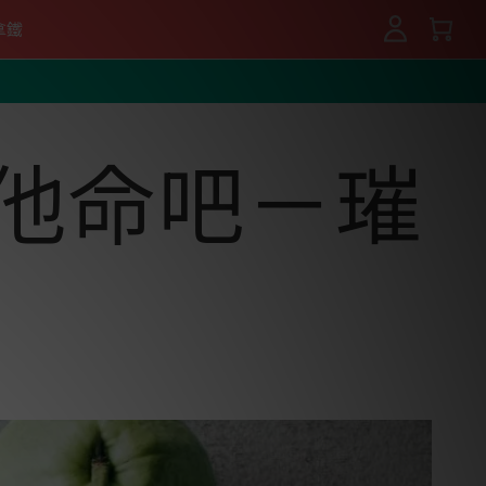
拿鐵
登入 / 註冊
他命吧－璀