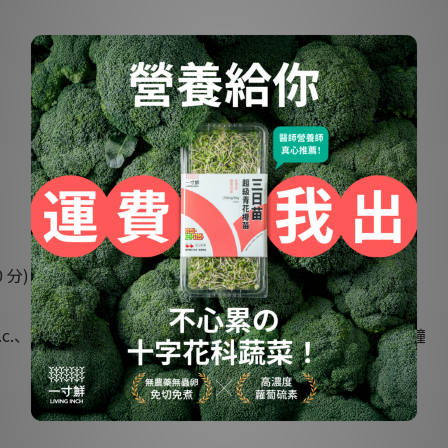
 分)
c.、水50c.c.，先順轉 3 下將食材拌勻，再用高速打約 1 分鐘