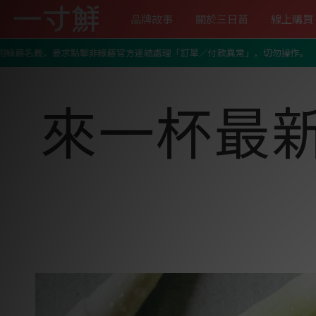
品牌故事
關於三日苗
線上購買
Home
/
Blog list page
/
來一杯最新鮮的綜合維他命吧－璀璨熱拿鐵
，要求點擊非綠藤官方連結處理「訂單／付款異常」，切勿操作。
關於一寸鮮
認識超級食物三日苗
芽苗全系列
媒體報導
三日苗
來一杯最
一寸鮮純淨栽培主張
紫高麗苗
優惠中！首購推薦免運組
訂閱定期配
芽苗常見問答