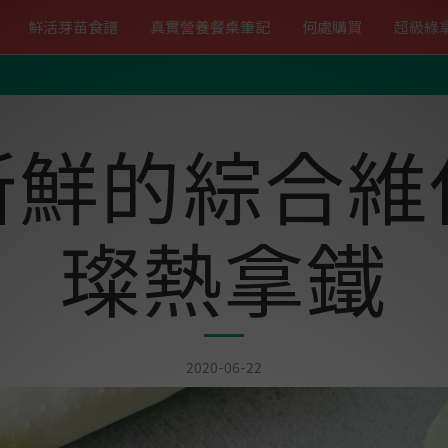
鮮活芽苗食譜
真實營養餐桌筆記
何處購買
超級綠
新鮮的綜合維
璨熱拿鐵
2020-06-22