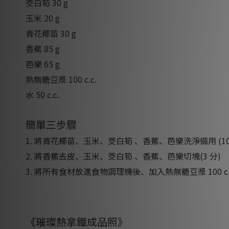
茭白筍 30 g
玉米 20 g
青花椰苗 30 g
香蕉 85 g
芭樂 65 g
熱無糖豆漿 100 c.c.
水 50 c.c.
簡單三步驟
1. 將青花椰苗、玉米、茭白筍 、香蕉、芭樂洗淨備用 (10
2. 將香蕉去皮、玉米、茭白筍 、香蕉、芭樂切塊(3 分)
3. 將所有食材放進食物調理機後、加入熱無糖豆漿 100 c.
《璀璨熱拿鐵成品照》